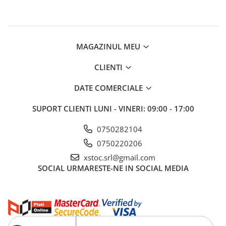
Vapozoane
Geanta cosmetica
Incalzitoare si decantoare ceara
MAGAZINUL MEU
Masa manichiura
Pila unghii
CLIENTI
Suporti mana
DATE COMERCIALE
SUPORT CLIENTI
LUNI - VINERI: 09:00 - 17:00
0750282104
0750220206
xstoc.srl@gmail.com
SOCIAL
URMARESTE-NE IN SOCIAL MEDIA