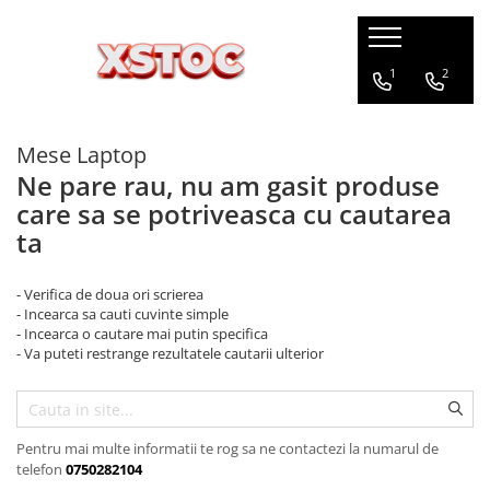
Aparate & Accesorii ingrijire personala
Echipament studio
Iluminat & Electrice
Jucarii
Manichiura / Echipamente Salon
1
2
Masini de tuns
Lampa Semiluna
Aplice
Camion
Aparate de Unghii
Mese Laptop
Pelerină de tuns
Ring Light
Lustre
Figurine
Aspiratoare unghii
Ne pare rau, nu am gasit produse
Freze electrice
Soft Box
Lustre Led
Jucari copii
care sa se potriveasca cu cautarea
Lampi led uv
Veioze si Lampi
Jucarie de plus
ta
Lampi masa manichiura
Jucarii interactive
Bol manichiura
Kendama
- Verifica de doua ori scrierea
Echipamente salon
- Incearca sa cauti cuvinte simple
Masinute
Lampi cu lupa
- Incearca o cautare mai putin specifica
- Va puteti restrange rezultatele cautarii ulterior
Pistoale
Pedichiura
Set de constructie
Reclama frizarie / Barber Pole
Scaune saloane
Tanc
Sterilizatoare
Pentru mai multe informatii te rog sa ne contactezi la numarul de
telefon
0750282104
Ucenici