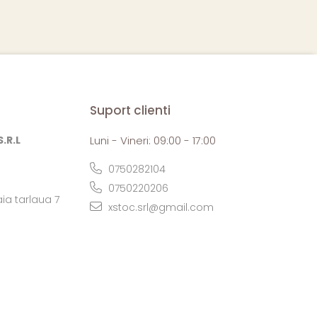
Suport clienti
.R.L
Luni - Vineri: 09:00 - 17:00
0750282104
0750220206
ia tarlaua 7
xstoc.srl@gmail.com