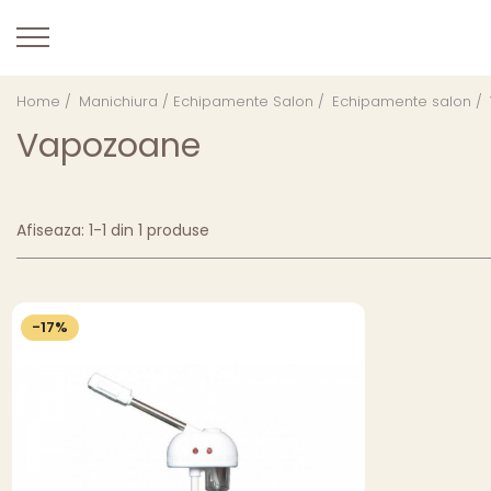
Home /
Manichiura / Echipamente Salon /
Echipamente salon /
Vapozoane
Afiseaza:
1-
1
din
1
produse
-17%