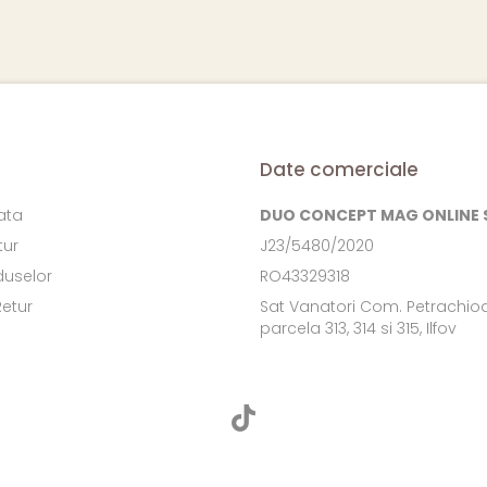
Date comerciale
ata
DUO CONCEPT MAG ONLINE S
tur
J23/5480/2020
duselor
RO43329318
Retur
Sat Vanatori Com. Petrachioa
parcela 313, 314 si 315, Ilfov