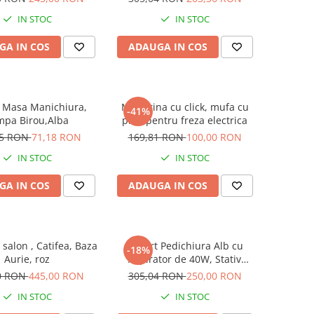
ional pentru salon
IN STOC
IN STOC
GA IN COS
ADAUGA IN COS
Masa Manichiura,
Mandrina cu click, mufa cu
-41%
mpa Birou,Alba
pini, pentru freza electrica
85 RON
71,18 RON
169,81 RON
100,00 RON
IN STOC
IN STOC
GA IN COS
ADAUGA IN COS
salon , Catifea, Baza
Suport Pedichiura Alb cu
-18%
Aurie, roz
Aspirator de 40W, Stativ
Pedichiura
0 RON
445,00 RON
305,04 RON
250,00 RON
IN STOC
IN STOC