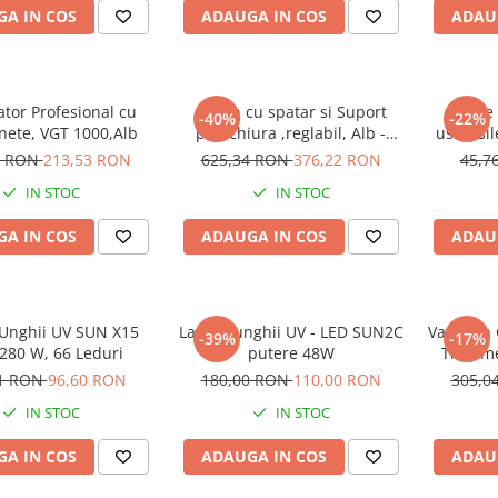
A IN COS
ADAUGA IN COS
ADAU
zator Profesional cu
Scaun cu spatar si Suport
Cutie 
-40%
-22%
nete, VGT 1000,Alb
pedichiura ,reglabil, Alb -
ustensil
xStoc
5 RON
213,53 RON
625,34 RON
376,22 RON
45,7
IN STOC
IN STOC
A IN COS
ADAUGA IN COS
ADAU
Unghii UV SUN X15
Lampa unghii UV - LED SUN2C
Vapozon C
-39%
-17%
280 W, 66 Leduri
putere 48W
Tratame
01 RON
96,60 RON
180,00 RON
110,00 RON
305,0
IN STOC
IN STOC
A IN COS
ADAUGA IN COS
ADAU