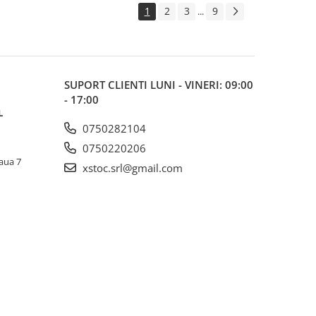
1
2
3
9
...
SUPORT CLIENTI
LUNI - VINERI: 09:00
- 17:00
L
0750282104
0750220206
laua 7
xstoc.srl@gmail.com