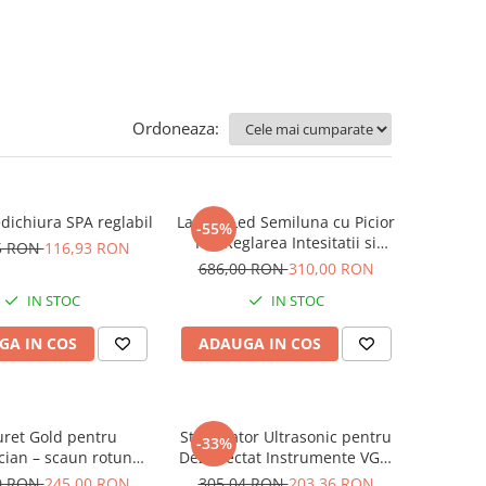
Ordoneaza:
dichiura SPA reglabil
Lampa Led Semiluna cu Picior
-55%
Fix, Reglarea Intesitatii si
5 RON
116,93 RON
Suport pentru Telefon, 23
686,00 RON
310,00 RON
Inch - xStoc
IN STOC
IN STOC
GA IN COS
ADAUGA IN COS
ret Gold pentru
Sterilizator Ultrasonic pentru
-33%
cian – scaun rotund
Dezinfectat Instrumente VGT-
ulic, alb cu auriu,
2000
0 RON
245,00 RON
305,04 RON
203,36 RON