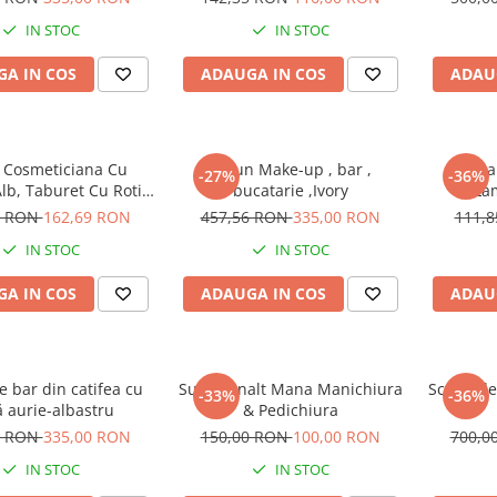
profes
IN STOC
IN STOC
A IN COS
ADAUGA IN COS
ADAU
 Cosmeticiana Cu
Scaun Make-up , bar ,
Lampa 
-27%
-36%
Alb, Taburet Cu Roti,
bucatarie ,Ivory
La
u Salon Cosmetica
2 RON
162,69 RON
457,56 RON
335,00 RON
111,
IN STOC
IN STOC
A IN COS
ADAUGA IN COS
ADAU
 bar din catifea cu
Suport Inalt Mana Manichiura
Scaun de 
-33%
-36%
 aurie-albastru
& Pedichiura
0 RON
335,00 RON
150,00 RON
100,00 RON
700,0
IN STOC
IN STOC