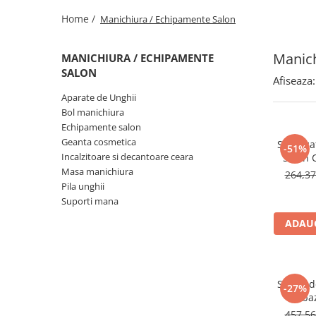
Vapozoane
Home /
Manichiura / Echipamente Salon
Geanta cosmetica
Incalzitoare si decantoare ceara
Manich
MANICHIURA / ECHIPAMENTE
Masa manichiura
SALON
Afiseaza:
Pila unghii
Aparate de Unghii
Bol manichiura
Suporti mana
Echipamente salon
Geanta cosmetica
Steriliz
-51%
Incalzitoare si decantoare ceara
Salon 
300w + 1
Masa manichiura
264,3
Pila unghii
Suporti mana
ADAUG
Scaun de
-27%
ba
457,5