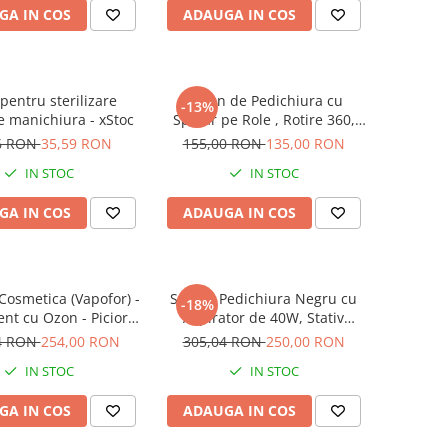
GA IN COS
ADAUGA IN COS
pentru sterilizare
Scaun de Pedichiura cu
-13%
e manichiura - xStoc
Spatar pe Role , Rotire 360,
White
6 RON
35,59 RON
155,00 RON
135,00 RON
IN STOC
IN STOC
GA IN COS
ADAUGA IN COS
osmetica (Vapofor) -
Suport Pedichiura Negru cu
-18%
nt cu Ozon - Picior
Aspirator de 40W, Stativ
Inalt
Pedichiura
4 RON
254,00 RON
305,04 RON
250,00 RON
IN STOC
IN STOC
GA IN COS
ADAUGA IN COS