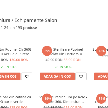
iura / Echipamente Salon
1-
24
din
193
produse
ator Pupinel Ch-360t
Pungi Sterilizare Pupinel
Suport Pe
-29%
-18%
Cu Aer Cald Putere
Autoclav Din Hartie75 X
142,3
0 pungi sterilizare
150mm Set 100 Buc
7 RON
130,00 RON
49,00 RON
35,00 RON
IN STOC
IN STOC
A IN COS
ADAUGA IN COS
ADAU
 bar din catifea cu
Scaun de Pedichiura pe Role -
Tabu
-19%
-51%
ză aurie-verde
Rotire 360, Dimensiuni
cosmeti
34x26,5x5,5 cm , ALB
hidra
6 RON
335,00 RON
142,35 RON
116,00 RON
500,0