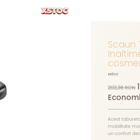
Scaun T
Inaltim
cosmem
xstoc
203,36 RON
Economi
Acest tabureta
mobilitate max
un confort deos