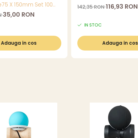
ie75 X 150mm Set 100
116,93 RON
142,35 RON
35,00 RON
N
C
IN STOC
Adauga in cos
Adauga in cos