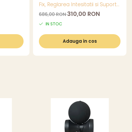
Fix, Reglarea Intesitatii si Suport
pentru Telefon, 23 Inch - xStoc
310,00 RON
686,00 RON
IN STOC
Adauga in cos