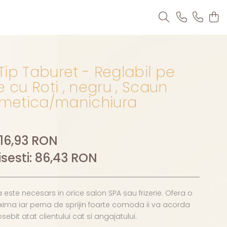
ip Taburet - Reglabil pe
e cu Roti , negru , Scaun
etica/manichiura
116,93 RON
sesti:
86,43
RON
 este necesars in orice salon SPA sau frizerie. Ofera o
ima iar perna de sprijin foarte comoda ii va acorda
ebit atat clientului cat si angajatului.