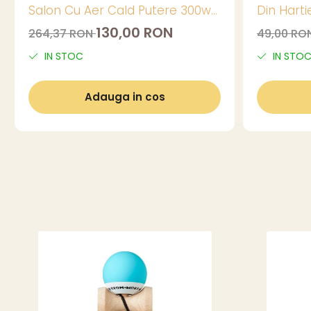
Salon Cu Aer Cald Putere 300w
Din Hart
+ 10 pungi sterilizare
Buc
130,00 RON
264,37 RON
49,00 RO
IN STOC
IN STO
Adauga in cos