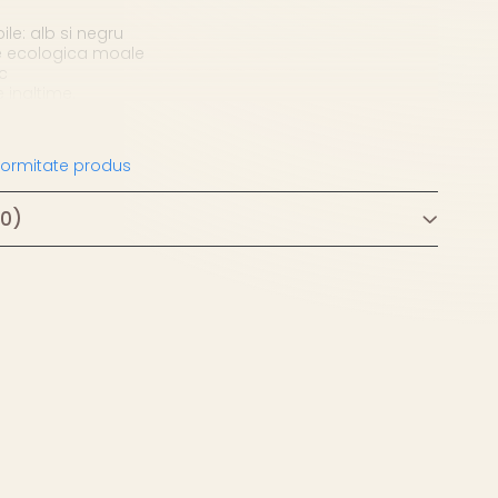
ile: alb si negru
le ecologica moale
c
 inaltime.
nformitate produs
(0)