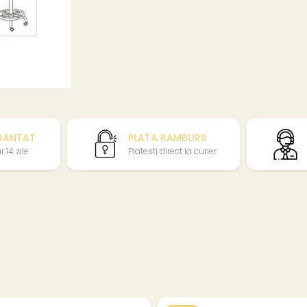
RANTAT
PLATA RAMBURS
 14 zile
Platesti direct la curier