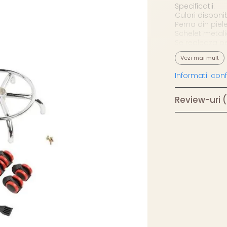
Specificatii:
Culori disponib
Perna din pie
Schelet metali
Se regleaza pe
Vezi mai mult
Informatii co
Review-uri