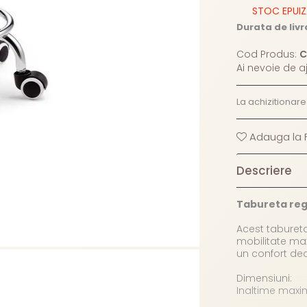
STOC EPUI
Durata de livr
Cod Produs:
C
Ai nevoie de a
La achizitionar
Adauga la F
Descriere
Tabureta regl
Acest tabureta
mobilitate max
un confort deos
Dimensiuni:
Inaltime max