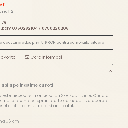
ZAT
are:
1-2
176
jutor?
0750282104
/
0750220206
ea acestui produs primiti
5
RON pentru comenzile viitoare
avorite
Cere informatii
abila pe inaltime cu roti
 este necesars in orice salon SPA sau frizerie. Ofera o
ima iar perna de sprijin foarte comoda ii va acorda
ebit atat clientului cat si angajatului.
ima:56 cm