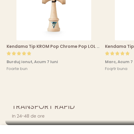
Kendama Tip KROM Pop Chrome Pop LOL Clear, Sky Blue
Burduj ionut,
Acum 7 luni
Marc,
Acum 7 
Foarte bun
Foqrtr buna
TRANSPORT RAPID
In 24-48 de ore