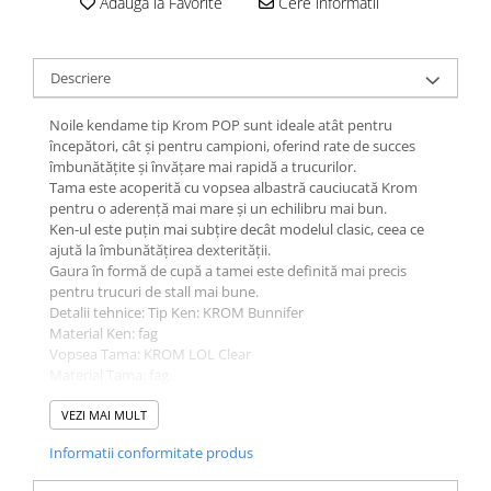
Adauga la Favorite
Cere informatii
Descriere
Noile kendame tip Krom POP sunt ideale atât pentru
începători, cât și pentru campioni, oferind rate de succes
îmbunătățite și învățare mai rapidă a trucurilor.
Tama este acoperită cu vopsea albastră cauciucată Krom
pentru o aderență mai mare și un echilibru mai bun.
Ken-ul este puțin mai subțire decât modelul clasic, ceea ce
ajută la îmbunătățirea dexterității.
Gaura în formă de cupă a tamei este definită mai precis
pentru trucuri de stall mai bune.
Detalii tehnice: Tip Ken: KROM Bunnifer
Material Ken: fag
Vopsea Tama: KROM LOL Clear
Material Tama: fag.
Pachetul nu contine ata de rezerva
VEZI MAI MULT
Informatii conformitate produs