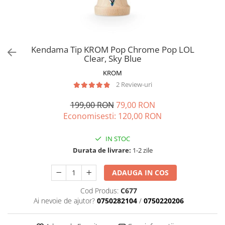
Vapozoane
Geanta cosmetica
Incalzitoare si decantoare ceara
Kendama Tip KROM Pop Chrome Pop LOL
Masa manichiura
Clear, Sky Blue
Pila unghii
KROM
Suporti mana
2 Review-uri
199,00 RON
79,00 RON
Economisesti:
120,00
RON
IN STOC
Durata de livrare:
1-2 zile
ADAUGA IN COS
Cod Produs:
C677
Ai nevoie de ajutor?
0750282104
/
0750220206