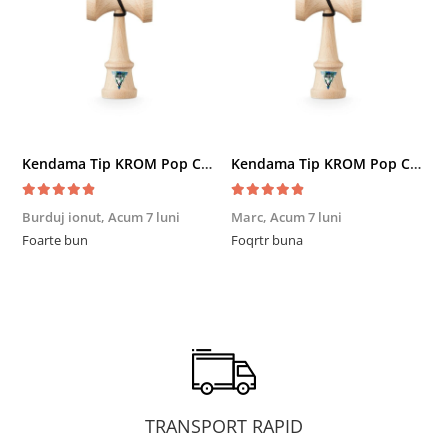
Kendama Tip KROM Pop Chrome Pop LOL Clear, Sky Blue
Kendama Tip KROM Pop Chrome Pop LOL Clear, Sky Blue
Burduj ionut,
Acum 7 luni
Marc,
Acum 7 luni
R
Foarte bun
Foqrtr buna
F
TRANSPORT RAPID