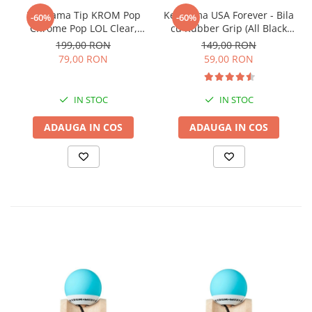
Kendama Tip KROM Pop
Kendama USA Forever - Bila
-60%
-60%
Chrome Pop LOL Clear,
cu Rubber Grip (All Black
Negru
Edition)
199,00 RON
149,00 RON
79,00 RON
59,00 RON
IN STOC
IN STOC
ADAUGA IN COS
ADAUGA IN COS