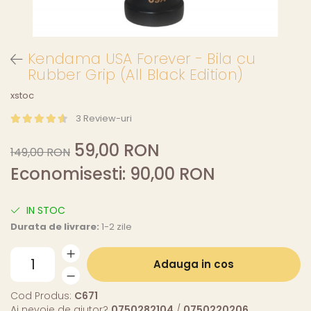
Kendama USA Forever - Bila cu
Rubber Grip (All Black Edition)
xstoc
3 Review-uri
59,00 RON
149,00 RON
Economisesti:
90,00
RON
IN STOC
Durata de livrare:
1-2 zile
Adauga in cos
Cod Produs:
C671
Ai nevoie de ajutor?
0750282104
/
0750220206