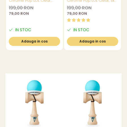
Chrome Pop LOL Clear,
Chrome Pop LOL Clear, Sky
Negru
Blue
199,00 RON
199,00 RON
79,00 RON
79,00 RON
IN STOC
IN STOC
Adauga in cos
Adauga in cos