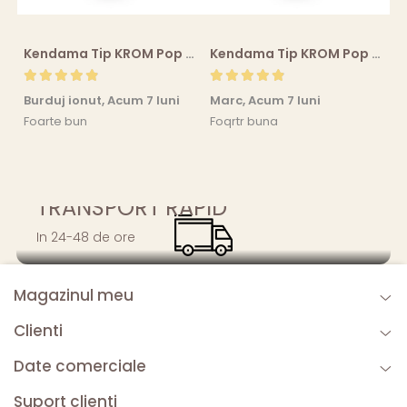
Kendama Tip KROM Pop Chrome Pop LOL Clear, Sky Blue
Kendama Tip KROM Pop Chrome Pop LOL Clear, Sky Blue
Burduj ionut,
Acum 7 luni
Marc,
Acum 7 luni
R
Foarte bun
Foqrtr buna
F
r
TRANSPORT RAPID
In 24-48 de ore
Magazinul meu
Clienti
Date comerciale
Suport clienti