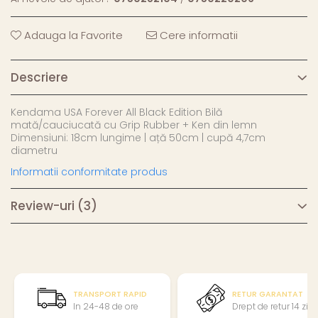
Adauga la Favorite
Cere informatii
Descriere
Kendama USA Forever All Black Edition Bilă
mată/cauciucată cu Grip Rubber + Ken din lemn
Dimensiuni: 18cm lungime | ață 50cm | cupă 4,7cm
diametru
Informatii conformitate produs
Review-uri
(3)
TRANSPORT RAPID
RETUR GARANTAT
In 24-48 de ore
Drept de retur 14 zile