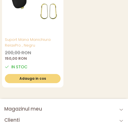
Suport Mana Manichiura
RelaxPro , Negru
200,00 RON
150,00 RON
IN STOC
Adauga in cos
Magazinul meu
Clienti