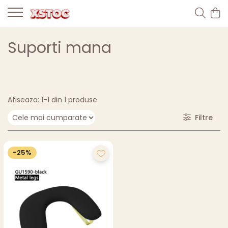
Suporti mana
Afiseaza:
1-
1
din
1
produse
Filtre
-25%