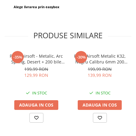
Alege livrarea prin easybox
PRODUSE SIMILARE
Pistol airsoft - Metalic, Arc
Pistol Airsoft Metalic K32,
-35%
-30%
Spring, Desert + 200 bile
Negru Calibru 6mm 200
Profesionale 0.20, K33
Bile Profesionale
199,99 RON
199,99 RON
129,99 RON
139,99 RON
IN STOC
IN STOC
ADAUGA IN COS
ADAUGA IN COS