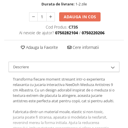
Durata de livrare:
1-2 zile
ADAUGA IN COS
Cod Produs:
C735
Ai nevoie de ajutor?
0750282104
/
0750220206
Adauga la Favorite
Cere informatii
Descriere
Transforma fiecare moment stresant intr-o experienta
relaxanta cu jucaria interactiva NeeDoh Meduza Antistres 9
cm Albastra. Cu un design adorabil inspirat de o meduza si o
textura extrem de placuta la atingere, aceasta jucarie
antistres este perfecta atat pentru copii, cat si pentru adulti.
Fabricata dintr-un material moale, elastic si non-toxic,
jucaria poate fi stransa, apasata si modelata la nesfarsit,
revenind mereu la forma initiala. Ajuta la reducerea