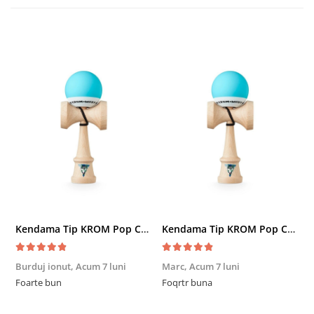
Kendama Tip KROM Pop Chrome Pop LOL Clear, Sky Blue
Kendama Tip KROM Pop Chrome Pop LOL Clear, Sky Blue
Burduj ionut,
Acum 7 luni
Marc,
Acum 7 luni
R
Foarte bun
Foqrtr buna
F