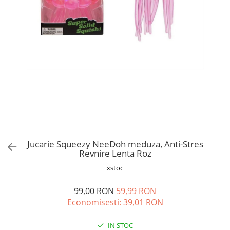
Vapozoane
Geanta cosmetica
Incalzitoare si decantoare ceara
Masa manichiura
Pila unghii
Suporti mana
Jucarie Squeezy NeeDoh meduza, Anti-Stres
Revnire Lenta Roz
xstoc
99,00 RON
59,99 RON
Economisesti:
39,01
RON
IN STOC