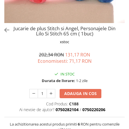
Vapozoane
Geanta cosmetica
Incalzitoare si decantoare ceara
Jucarie de plus Stitch si Angel, Personajele Din
Masa manichiura
Lilo Si Stitch 65 cm ( 1buc)
Pila unghii
xstoc
Suporti mana
202,34 RON
131,17 RON
Economisesti:
71,17
RON
IN STOC
Durata de livrare:
1-2 zile
ADAUGA IN COS
Cod Produs:
C188
Ai nevoie de ajutor?
0750282104
/
0750220206
La achizitionarea acestui produs primiti
6
RON pentru comenzile