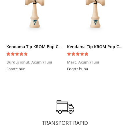
Kendama Tip KROM Pop Chrome Pop LOL Clear, Sky Blue
Kendama Tip KROM Pop Chrome Pop LOL Clear, Sky Blue
Burduj ionut,
Acum 7 luni
Marc,
Acum 7 luni
R
Foarte bun
Foqrtr buna
F
TRANSPORT RAPID