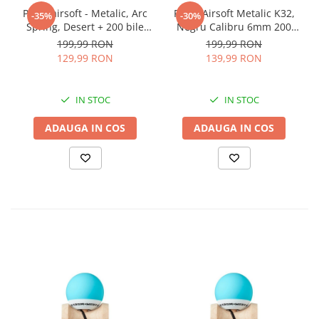
Pistol airsoft - Metalic, Arc
Pistol Airsoft Metalic K32,
-35%
-30%
Spring, Desert + 200 bile
Negru Calibru 6mm 200
Profesionale 0.20, K33
Bile Profesionale
199,99 RON
199,99 RON
129,99 RON
139,99 RON
IN STOC
IN STOC
ADAUGA IN COS
ADAUGA IN COS