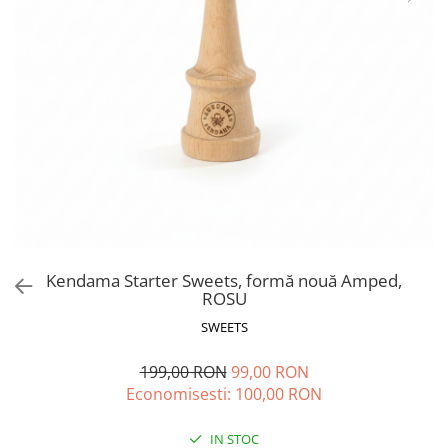
Vapozoane
Geanta cosmetica
Incalzitoare si decantoare ceara
Masa manichiura
Pila unghii
Suporti mana
Kendama Starter Sweets, formă nouă Amped,
ROSU
SWEETS
199,00 RON
99,00 RON
Economisesti:
100,00
RON
IN STOC