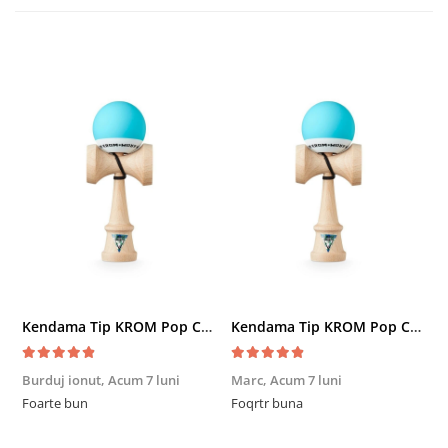
Kendama Tip KROM Pop Chrome Pop LOL Clear, Sky Blue
Kendama Tip KROM Pop Chrome Pop LOL Clear, Sky Blue
Burduj ionut,
Acum 7 luni
Marc,
Acum 7 luni
R
Foarte bun
Foqrtr buna
F