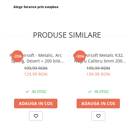
Alege livrarea prin easybox
PRODUSE SIMILARE
Pistol airsoft - Metalic, Arc
Pistol Airsoft Metalic K32,
-35%
-30%
Spring, Desert + 200 bile
Negru Calibru 6mm 200
Profesionale 0.20, K33
Bile Profesionale
199,99 RON
199,99 RON
129,99 RON
139,99 RON
IN STOC
IN STOC
ADAUGA IN COS
ADAUGA IN COS