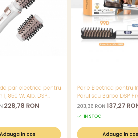
 de par electrica pentru
Perie Electrica pentru 
n 1, 850 W, Alb, DSP
Parul sau Barba DSP Pr
nal - 50064
228,78 RON
137,27 RO
ON
203,36 RON
IN STOC
Adauga in cos
Adauga in co