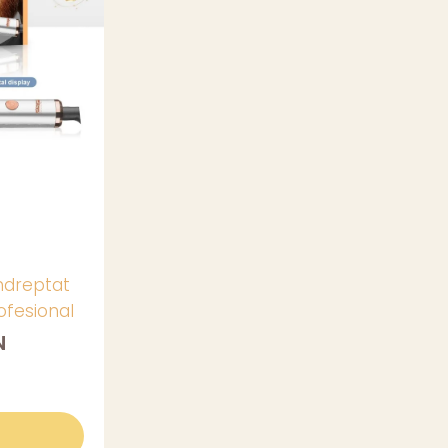
Indreptat
ofesional
N
s