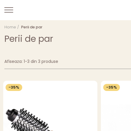
Home /
Perii de par
Perii de par
Afiseaza:
1-
3
din
3
produse
-35%
-35%