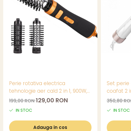
Perie rotativa electrica
Set perie
tehnologie aer cald 2 in 1, 900W,
coafat 2 i
3 viteze, 2 Accesorii , cablu 360
Professio
129,00 RON
199,00 RON
350,80 R
IN STOC
IN STOC
Adauga in cos