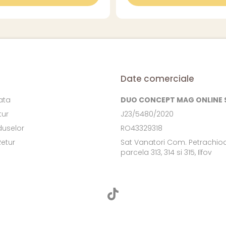
Date comerciale
ata
DUO CONCEPT MAG ONLINE S
tur
J23/5480/2020
duselor
RO43329318
Retur
Sat Vanatori Com. Petrachioa
parcela 313, 314 si 315, Ilfov