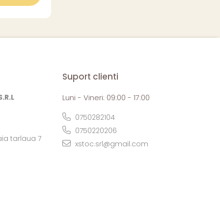
Suport clienti
.R.L
Luni - Vineri: 09:00 - 17:00
0750282104
0750220206
ia tarlaua 7
xstoc.srl@gmail.com