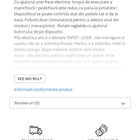
Cu ajutorul unei freze electrice, timpul de executare a
manichiurii / pedichiurii este redus cu pana la jumatate !
Dispozitivul se poate controla atat din pedala cat si de la
baza. Folositi doar comutatorul pentru a selecta unul din
moduri ( mana/picior) . Rotatii reglabile cu ajutorul
butonului de pe dispozitiv.
Pila electrica are si o blocare TWIST - LOCK , cea mai sigura si
rapida cale de a schimba frezele. Pentru a o schimba, rotiti in
partea stanga, dupa inserare, rotiti in sens invers.
Freza - pila electrica pentru unghii este un aparat ce se
foloseste pentru multe procese, cum ar fi: pilirea unghiei,
modelarea ei, indepartarea gelului si acrilului. Freza electrica
este silentioasa, iar rotatiile sunt constante in funtie de cum
o folositi manual sau cu o pedala. Orice tip de cap de freza
VEZI MAI MULT
este compatibil cu acest aparat.
Informatii conformitate produs
Putere 30 w
Tensiune de alimentare: 220~240V/ 110V
Frecventa: 50Hz/ 60Hz
Review-uri
(0)
Rotatii pe minut: 0 – 35.000.
Pachetul include:
✔ freza electrica cu cablu de alimentare
✔pedala
✔baza siliconica
✔suport de fixare