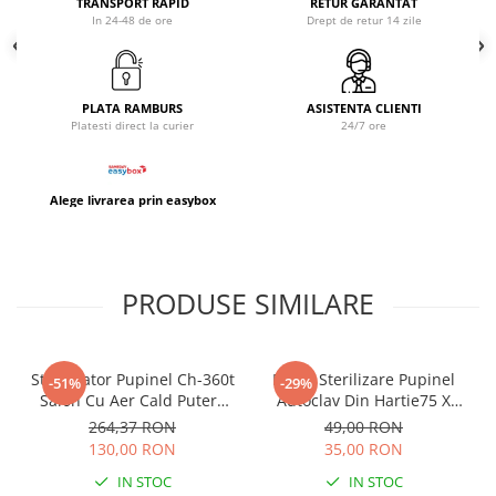
TRANSPORT RAPID
RETUR GARANTAT
✔set de 6 capete de freza diamant cu inele smirghel
In 24-48 de ore
Drept de retur 14 zile
✔set de 12 capete de freza universale roz / albe
✔set de 30 capete de freza universale
PLATA RAMBURS
ASISTENTA CLIENTI
Platesti direct la curier
24/7 ore
Alege livrarea prin easybox
PRODUSE SIMILARE
Sterilizator Pupinel Ch-360t
Pungi Sterilizare Pupinel
-51%
-29%
Salon Cu Aer Cald Putere
Autoclav Din Hartie75 X
300w + 10 pungi sterilizare
150mm Set 100 Buc
264,37 RON
49,00 RON
130,00 RON
35,00 RON
IN STOC
IN STOC