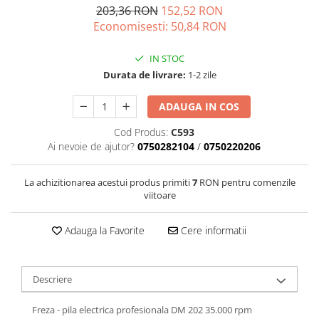
Vapozoane
203,36 RON
152,52 RON
Economisesti:
50,84
RON
Geanta cosmetica
Incalzitoare si decantoare ceara
IN STOC
Masa manichiura
Durata de livrare:
1-2 zile
Pila unghii
ADAUGA IN COS
Suporti mana
Cod Produs:
C593
Ai nevoie de ajutor?
0750282104
/
0750220206
La achizitionarea acestui produs primiti
7
RON pentru comenzile
viitoare
Adauga la Favorite
Cere informatii
Descriere
Freza - pila electrica profesionala DM 202 35.000 rpm