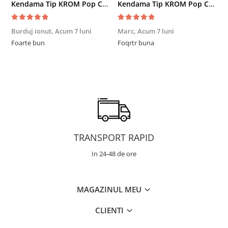
Kendama Tip KROM Pop Chrome Pop LOL Clear, Sky Blue
Kendama Tip KROM Pop Chrome Pop LOL Clear, Sky Blue
Burduj ionut,
Acum 7 luni
Marc,
Acum 7 luni
R
Foarte bun
Foqrtr buna
F
TRANSPORT RAPID
In 24-48 de ore
MAGAZINUL MEU
CLIENTI