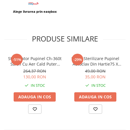
Alege livrarea prin easybox
PRODUSE SIMILARE
Sterilizator Pupinel Ch-360t
Pungi Sterilizare Pupinel
-51%
-29%
Salon Cu Aer Cald Putere
Autoclav Din Hartie75 X
300w + 10 pungi sterilizare
150mm Set 100 Buc
264,37 RON
49,00 RON
130,00 RON
35,00 RON
IN STOC
IN STOC
ADAUGA IN COS
ADAUGA IN COS