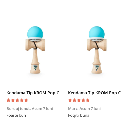
Kendama Tip KROM Pop Chrome Pop LOL Clear, Sky Blue
Kendama Tip KROM Pop Chrome Pop LOL Clear, Sky Blue
Burduj ionut,
Acum 7 luni
Marc,
Acum 7 luni
R
Foarte bun
Foqrtr buna
F