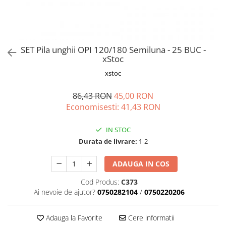
Vapozoane
Geanta cosmetica
Incalzitoare si decantoare ceara
SET Pila unghii OPI 120/180 Semiluna - 25 BUC -
Masa manichiura
xStoc
Pila unghii
xstoc
Suporti mana
86,43 RON
45,00 RON
Economisesti:
41,43
RON
IN STOC
Durata de livrare:
1-2
ADAUGA IN COS
Cod Produs:
C373
Ai nevoie de ajutor?
0750282104
/
0750220206
Adauga la Favorite
Cere informatii