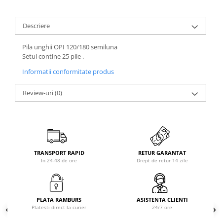
Descriere
Pila unghii OPI 120/180 semiluna
Setul contine 25 pile .
Informatii conformitate produs
Review-uri
(0)
TRANSPORT RAPID
RETUR GARANTAT
In 24-48 de ore
Drept de retur 14 zile
PLATA RAMBURS
ASISTENTA CLIENTI
Platesti direct la curier
24/7 ore