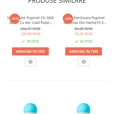
PRODUSE SIMILARE
Sterilizator Pupinel Ch-360t
Pungi Sterilizare Pupinel
-51%
-29%
Salon Cu Aer Cald Putere
Autoclav Din Hartie75 X
300w + 10 pungi sterilizare
150mm Set 100 Buc
264,37 RON
49,00 RON
130,00 RON
35,00 RON
IN STOC
IN STOC
ADAUGA IN COS
ADAUGA IN COS