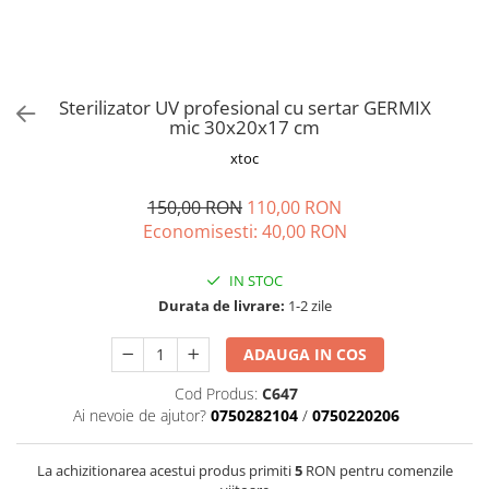
Vapozoane
Geanta cosmetica
Incalzitoare si decantoare ceara
Sterilizator UV profesional cu sertar GERMIX
Masa manichiura
mic 30x20x17 cm
Pila unghii
xtoc
Suporti mana
150,00 RON
110,00 RON
Economisesti:
40,00
RON
IN STOC
Durata de livrare:
1-2 zile
ADAUGA IN COS
Cod Produs:
C647
Ai nevoie de ajutor?
0750282104
/
0750220206
La achizitionarea acestui produs primiti
5
RON pentru comenzile