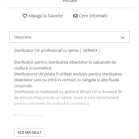
viitoare
Adauga la Favorite
Cere informatii
Descriere
Sterilizator UV profesional cu sertar | GERMIX |
Sterilizator pentru sterilizarea obiectelor în saloanele de
coafură și cosmetică.
Sterilizatorul UV poate fi utilizat exclusiv pentru sterilizarea
obiectelor care nu intră în contact cu sângele și alte fluide
corporale.
Sterilizarea se realizează cu ajutorul lămpii UV și durează 30
de minute.Dispune de un sertar mare și este recomandat
pentru saloanele de coafură și cosmetică.
Potrivit pentru:
Instrumente pentru pedichiură și manichiură: pile de unghii,
pensete, forfecuțe pentru unghii, clești pentru unghii etc.
VEZI MAI MULT
Instrumente de coafură: perii, piepteni, foarfece de tuns,