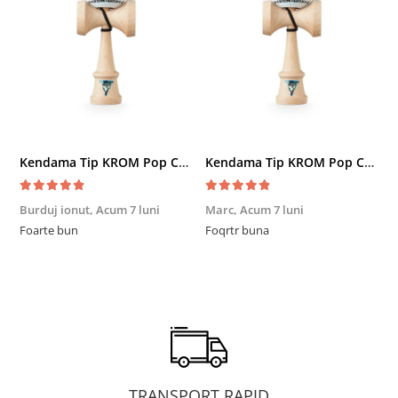
Kendama Tip KROM Pop Chrome Pop LOL Clear, Sky Blue
Kendama Tip KROM Pop Chrome Pop LOL Clear, Sky Blue
Burduj ionut,
Acum 7 luni
Marc,
Acum 7 luni
R
Foarte bun
Foqrtr buna
F
TRANSPORT RAPID