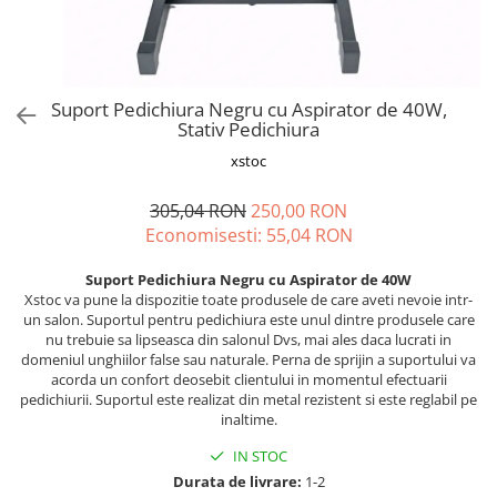
Vapozoane
Geanta cosmetica
Incalzitoare si decantoare ceara
Suport Pedichiura Negru cu Aspirator de 40W,
Masa manichiura
Stativ Pedichiura
Pila unghii
xstoc
Suporti mana
305,04 RON
250,00 RON
Economisesti:
55,04
RON
Suport Pedichiura Negru cu Aspirator de 40W
Xstoc va pune la dispozitie toate produsele de care aveti nevoie intr-
un salon. Suportul pentru pedichiura este unul dintre produsele care
nu trebuie sa lipseasca din salonul Dvs, mai ales daca lucrati in
domeniul unghiilor false sau naturale. Perna de sprijin a suportului va
acorda un confort deosebit clientului in momentul efectuarii
pedichiurii. Suportul este realizat din metal rezistent si este reglabil pe
inaltime.
IN STOC
Durata de livrare:
1-2