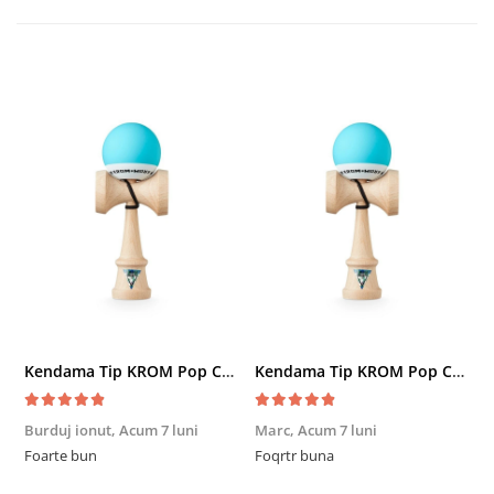
Kendama Tip KROM Pop Chrome Pop LOL Clear, Sky Blue
Kendama Tip KROM Pop Chrome Pop LOL Clear, Sky Blue
Burduj ionut,
Acum 7 luni
Marc,
Acum 7 luni
R
Foarte bun
Foqrtr buna
F