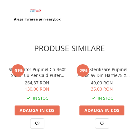
Alege livrarea prin easybox
PRODUSE SIMILARE
Sterilizator Pupinel Ch-360t
Pungi Sterilizare Pupinel
-51%
-29%
Salon Cu Aer Cald Putere
Autoclav Din Hartie75 X
300w + 10 pungi sterilizare
150mm Set 100 Buc
264,37 RON
49,00 RON
130,00 RON
35,00 RON
IN STOC
IN STOC
ADAUGA IN COS
ADAUGA IN COS