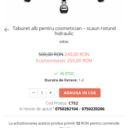
Vapozoane
Geanta cosmetica
Incalzitoare si decantoare ceara
Taburet alb pentru cosmetician – scaun rotund
Masa manichiura
hidraulic
Pila unghii
xstoc
Suporti mana
500,00 RON
245,00 RON
Economisesti:
255,00
RON
IN STOC
Durata de livrare:
1-2
ADAUGA IN COS
Cod Produs:
C752
Ai nevoie de ajutor?
0750282104
/
0750220206
La achizitionarea acestui produs primiti
12
RON pentru comenzile