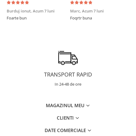
Burduj ionut,
Acum 7 luni
Marc,
Acum 7 luni
R
Foarte bun
Foqrtr buna
F
TRANSPORT RAPID
In 24-48 de ore
MAGAZINUL MEU
CLIENTI
DATE COMERCIALE