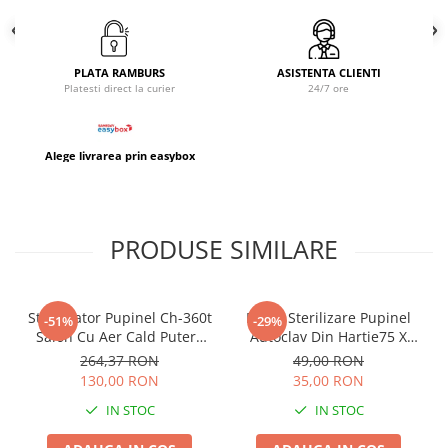
PLATA RAMBURS
ASISTENTA CLIENTI
Platesti direct la curier
24/7 ore
Alege livrarea prin easybox
PRODUSE SIMILARE
Sterilizator Pupinel Ch-360t
Pungi Sterilizare Pupinel
-51%
-29%
Salon Cu Aer Cald Putere
Autoclav Din Hartie75 X
300w + 10 pungi sterilizare
150mm Set 100 Buc
264,37 RON
49,00 RON
130,00 RON
35,00 RON
IN STOC
IN STOC