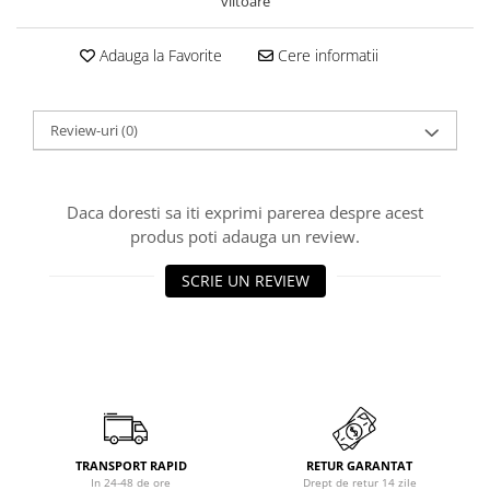
viitoare
Adauga la Favorite
Cere informatii
Review-uri
(0)
Daca doresti sa iti exprimi parerea despre acest
produs poti adauga un review.
SCRIE UN REVIEW
TRANSPORT RAPID
RETUR GARANTAT
In 24-48 de ore
Drept de retur 14 zile