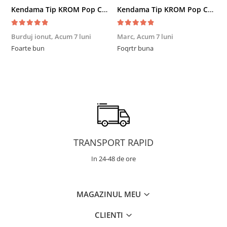
Kendama Tip KROM Pop Chrome Pop LOL Clear, Sky Blue
Kendama Tip KROM Pop Chrome Pop LOL Clear, Sky Blue
Burduj ionut,
Acum 7 luni
Marc,
Acum 7 luni
R
Foarte bun
Foqrtr buna
F
TRANSPORT RAPID
In 24-48 de ore
MAGAZINUL MEU
CLIENTI