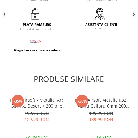
In 24-48 de ore
Drept de retur 14 zile
PLATA RAMBURS
ASISTENTA CLIENTI
Platesti direct la curier
24/7 ore
Alege livrarea prin easybox
PRODUSE SIMILARE
Pistol airsoft - Metalic, Arc
Pistol Airsoft Metalic K32,
-35%
-30%
Spring, Desert + 200 bile
Negru Calibru 6mm 200
Profesionale 0.20, K33
Bile Profesionale
199,99 RON
199,99 RON
129,99 RON
139,99 RON
IN STOC
IN STOC