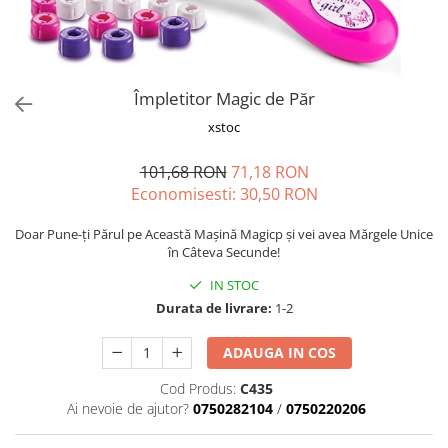
Vapozoane
Geanta cosmetica
Incalzitoare si decantoare ceara
Împletitor Magic de Păr
Masa manichiura
xstoc
Pila unghii
Suporti mana
101,68 RON
71,18 RON
Economisesti:
30,50
RON
Doar Pune-ți Părul pe Această Mașină Magicp și vei avea Mărgele Unice
în Câteva Secunde!
IN STOC
Durata de livrare:
1-2
ADAUGA IN COS
Cod Produs:
C435
Ai nevoie de ajutor?
0750282104
/
0750220206