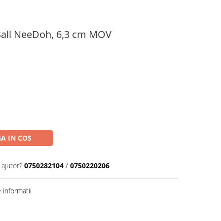
 Ball NeeDoh, 6,3 cm MOV
A IN COS
 ajutor?
0750282104
/
0750220206
informatii