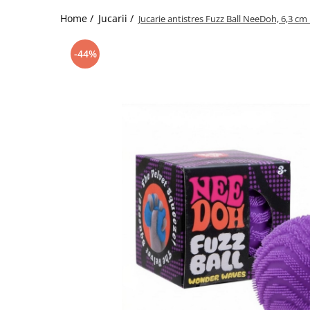
Vapozoane
Home /
Jucarii /
Jucarie antistres Fuzz Ball NeeDoh, 6,3 c
Geanta cosmetica
Incalzitoare si decantoare ceara
-44%
Masa manichiura
Pila unghii
Suporti mana