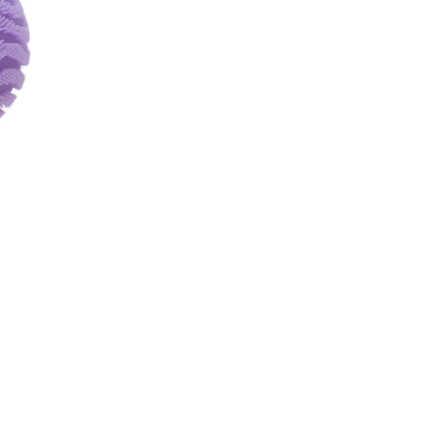
" material elastic care revine l
initiala
" ajuta la relaxare si concentra
" ideala pentru joc senzorial
" culori disponibile: diverse
Dimensiune: aproximativ 6,3 
Varsta recomandata: 3+ ani
Tara de origine: China
Compozitie: Gel de alcool polivi