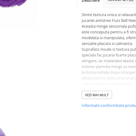
Descriere
Simte textura unica si relaxan
jucariei antistres Fuzz Ball Ne
Aceasta minge senzoriala puf
este conceputa pentru a fi str
modelata si manipulata, oferi
senzatie placuta si calmanta.
Suprafata moale si textura pu
speciala fac jucaria foarte plac
atingere, iar materialul elastic 
interior permite mingii sa revi
la forma initiala dupa stranger
ideala pentru reducerea stresu
imbunatatirea concentrarii si
dezvoltarea motricitatii fine.
Dimensiunea compacta de
VEZI MAI MULT
aproximativ 6,3 cm face jucari
Informatii conformitate prod
de transportat, fiind potrivita
acasa, scoala sau birou.
Caracteristici:
" jucarie antistres NeeDoh Fuz
" forma de minge
" suprafata pufoasa si textur