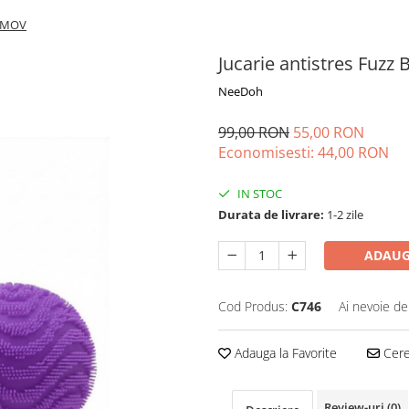
m MOV
Jucarie antistres Fuzz
NeeDoh
99,00 RON
55,00 RON
Economisesti:
44,00
RON
IN STOC
Durata de livrare:
1-2 zile
ADAUG
Cod Produs:
C746
Ai nevoie de
Adauga la Favorite
Cere 
Review-uri
(0)