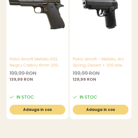
Pistol Airsoft Metalic K32,
Pistol airsoft - Metalic, Arc
S
Negru Calibru 6mm 200
Spring, Desert + 200 bile
m
Bile Profesionale
Profesionale 0.20, K33
m
199,99 RON
199,99 RON
a
139,99 RON
129,99 RON
IN STOC
IN STOC
Adauga in cos
Adauga in cos