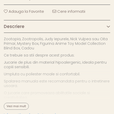
Adauga la Favorite
Cere informatii
Descriere
Zootopia, Zootropolis, Judy Iepurele, Nick Vulpea sau Oita
Primar, Mystery Box, Figurina Anime Toy Model Collection
Blind Box, Cadou
Ce trebuie sa stii despre acest produs:
Jucarie de plus din material hipoalergenic, ideala pentru
copiii sensibili.
Umpluta cu poliester moale si confortabil.
Spalarea manuala este recomandata pentru o intretinere
usoara.
O jucarie care promoveaza abilitatile sociale si
creativitatea.
Stimuleaza imaginatia in timpul jocului.
Vezi mai mult
Insoteste momentele de odihna si distractie.