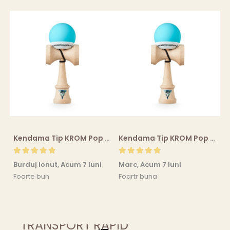
Kendama Tip KROM Pop Chrome Pop LOL Clear, Sky Blue
Kendama Tip KROM Pop Chrome Pop LOL Clear, Sky Blue
Burduj ionut,
Acum 7 luni
Marc,
Acum 7 luni
R
Foarte bun
Foqrtr buna
F
r
TRANSPORT RAPID