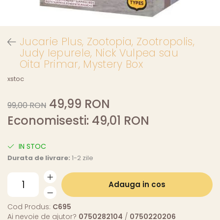
Jucarie Plus, Zootopia, Zootropolis,
Judy Iepurele, Nick Vulpea sau
Oita Primar, Mystery Box
xstoc
49,99 RON
99,00 RON
Economisesti:
49,01
RON
IN STOC
Durata de livrare:
1-2 zile
Adauga in cos
Cod Produs:
C695
Ai nevoie de ajutor?
0750282104
/
0750220206