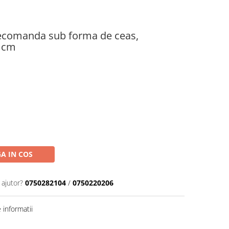
elecomanda sub forma de ceas,
7 cm
A IN COS
 ajutor?
0750282104
/
0750220206
informatii