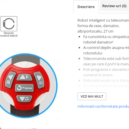
Review-uri
(0)
Descriere
Robot inteligent cu telecoma
forma de ceas, dansator,
alb/portocaliu, 27 cm
Fa cunostinta cu simpaticu
robotel dansator!
Ai control deplin asupra mi
robotelului
Telecomanda este sub for
ceas pe care il porti la man
Poti рrоgrаmа о ѕесvеnta 
соmеnzі in avans
Robotelul poate sa si dans
Jucaria are efecte de ѕunеt 
lumіnіte
VEZI MAI MULT
Are inclusiv o functie de
inregistrare a sunetului
Informatii conformitate prod
Robotelul necesita 3 bateri
1.5V AA (neincluse in set)
Telecomanda necesita 1 ba
CR2032 LR44 (іnсluѕа іn ѕеt