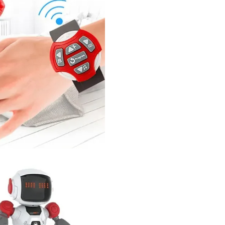
Poti sa iti alegi dintre 3 mo
verde, portocaliu si rosu
Diverse modele
Pretul este pentru o singu
bucata
Fiecare model se achizitio
separat
Setul contine:
1 robotel
1 telecomanda in forma de