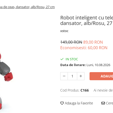
a de ceas, dansator, alb/Rosu, 27 cm
Robot inteligent cu t
dansator, alb/Rosu, 2
xstoc
149,00 RON
89,00 RON
Economisesti:
60,00
RON
IN STOC
Data de livrare:
Luni, 10.08.2026
ADAUG
Cod Produs:
C166
Ai nevoie de
Adauga la Favorite
Cere 