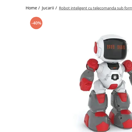
Vapozoane
Home /
Jucarii /
Robot inteligent cu telecomanda sub form
Geanta cosmetica
Incalzitoare si decantoare ceara
-40%
Masa manichiura
Pila unghii
Suporti mana