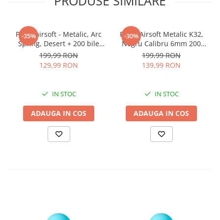
PRODUSE SIMILARE
Pistol airsoft - Metalic, Arc
Pistol Airsoft Metalic K32,
-35%
-30%
Spring, Desert + 200 bile
Negru Calibru 6mm 200
Profesionale 0.20, K33
Bile Profesionale
199,99 RON
199,99 RON
129,99 RON
139,99 RON
IN STOC
IN STOC
ADAUGA IN COS
ADAUGA IN COS