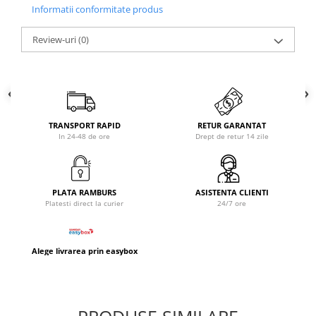
Informatii conformitate produs
Capacitate incarcator ( bile )
Review-uri
(0)
10
Raza de tracere 30 - 40 m
TRANSPORT RAPID
RETUR GARANTAT
In 24-48 de ore
Drept de retur 14 zile
PLATA RAMBURS
ASISTENTA CLIENTI
Platesti direct la curier
24/7 ore
Alege livrarea prin easybox