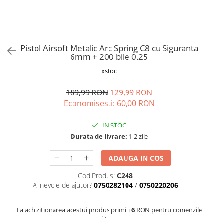
Vapozoane
Geanta cosmetica
Incalzitoare si decantoare ceara
Pistol Airsoft Metalic Arc Spring C8 cu Siguranta
Masa manichiura
6mm + 200 bile 0.25
Pila unghii
xstoc
Suporti mana
189,99 RON
129,99 RON
Economisesti:
60,00
RON
IN STOC
Durata de livrare:
1-2 zile
ADAUGA IN COS
Cod Produs:
C248
Ai nevoie de ajutor?
0750282104
/
0750220206
La achizitionarea acestui produs primiti
6
RON pentru comenzile