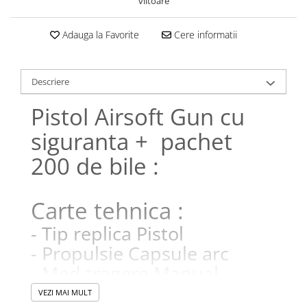
viitoare
Adauga la Favorite
Cere informatii
Descriere
Pistol Airsoft Gun cu
siguranta + pachet
200 de bile :
Carte tehnica :
- Tip replica Pistol
- Propulsie Capsule arc
- Mod tragere Manual
Calibru teava interna 6 mm
VEZI MAI MULT