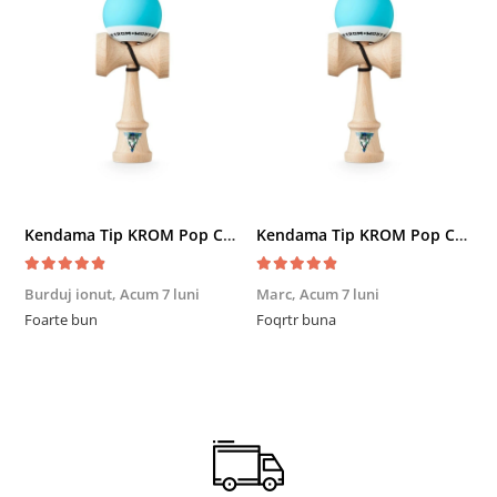
Kendama Tip KROM Pop Chrome Pop LOL Clear, Sky Blue
Kendama Tip KROM Pop Chrome Pop LOL Clear, Sky Blue
Burduj ionut,
Acum 7 luni
Marc,
Acum 7 luni
R
Foarte bun
Foqrtr buna
F