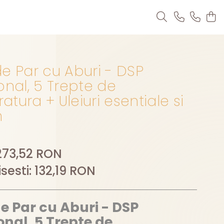
e Par cu Aburi - DSP
onal, 5 Trepte de
tura + Uleiuri esentiale si
m
273,52 RON
sesti:
132,19
RON
e Par cu Aburi - DSP
onal, 5 Trepte de