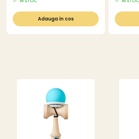
IN STOC
IN STO
Adauga in cos