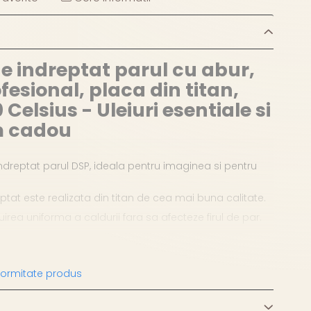
e indreptat parul cu abur,
fesional, placa din titan,
 Celsius - Uleiuri esentiale si
 cadou
ndreptat parul DSP, ideala pentru imaginea si pentru
ptat este realizata din titan de cea mai buna calitate.
buirea uniforma a caldurii fara sa afecteze firul de par.
entru temperatura LED
nformitate produs
imentare rotativ;
sor de utilizat;