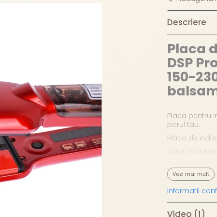
Descriere
Placa d
DSP Pro
150-230
balsam
Placa pentru i
parul tau.
Placa de indre
Ajuta la distri
Functii:
Vezi mai mult
Indicator p
Informatii co
Abur
Cablu de al
Video
(1)
Placa este u