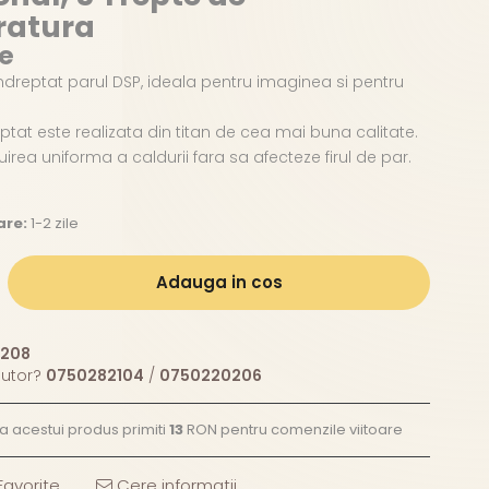
ratura
re
ndreptat parul DSP, ideala pentru imaginea si pentru
ptat este realizata din titan de cea mai buna calitate.
buirea uniforma a caldurii fara sa afecteze firul de par.
are:
1-2 zile
Adauga in cos
208
jutor?
0750282104
/
0750220206
ea acestui produs primiti
13
RON pentru comenzile viitoare
avorite
Cere informatii