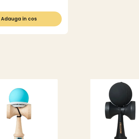
C
Adauga in cos