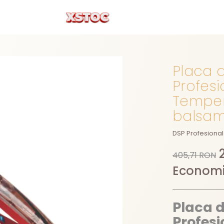
Placa d
Profesi
Tempera
balsa
DSP Profesional
405,71 RON
Economi
Placa d
Profesi