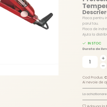
Tempe
Descrie
Placa pentru i
parul tau.
Placa de indre
Ajuta la distri
IN STOC
Durata de livr
Cod Produs:
C
Ai nevoie de a
La achizitionar
Adauga la F