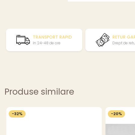
TRANSPORT RAPID
RETUR GA
In 24-48 de ore
Drept de retur
Produse similare
-32%
-20%