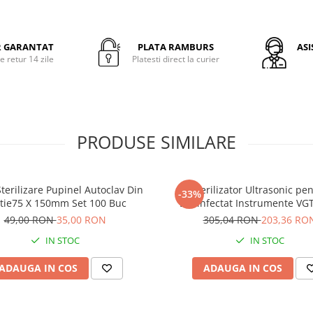
Instrumente pentru pedichiură
manichiură: pile de unghii, pe
forfecuțe pentru unghii, clești
R GARANTAT
PLATA RAMBURS
ASI
unghii etc.
e retur 14 zile
Platesti direct la curier
Instrumente de coafură: perii,
piepteni, foarfece de tuns, ma
tuns, cleme etc.
Specificații:
PRODUSE SIMILARE
Putere: 6W
Culoare: Alb
Producător: Germix
Dimensiuni aproximative: 30
terilizare Pupinel Autoclav Din
Sterilizator Ultrasonic pe
-33%
cm
tie75 X 150mm Set 100 Buc
Dezinfectat Instrumente VG
Sterilizator UV:
49,00 RON
35,00 RON
305,04 RON
203,36 RO
Pentru sterilizarea uscată
IN STOC
IN STOC
Pentru instrumente de coafură
cosmetică
ADAUGA IN COS
ADAUGA IN COS
Durata sterilizării: 30-40 minut