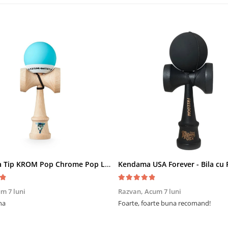
Kendama Tip KROM Pop Chrome Pop LOL Clear, Sky Blue
m 7 luni
Razvan,
Acum 7 luni
na
Foarte, foarte buna recomand!