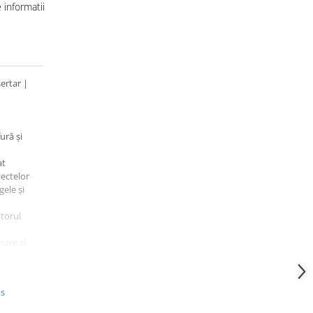
informatii
sertar |
ură și
at
iectelor
gele și
utorul
are și
nele de
us