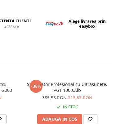
 și
nsete,
 pentru
STENTA CLIENTI
Alege livrarea prin
easybox
24/7 ore
șini de
x20x17
ntru
Sterilizator Profesional cu Ultrasunete,
Cutie p
-36%
-22%
T-2000
VGT 1000,Alb
N
335,55 RON
213,53 RON
4
IN STOC
 și
ADAUGA IN COS
AD
e