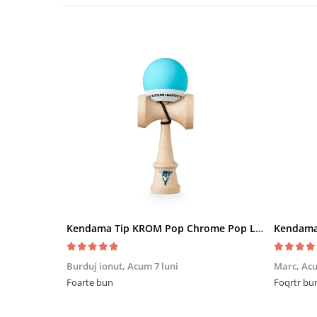
Kendama Tip KROM Pop Chrome Pop LOL Clear, Sky Blue
Burduj ionut,
Acum 7 luni
Marc,
Acu
Foarte bun
Foqrtr bu