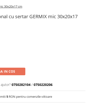
 mic 30x20x17 cm
ional cu sertar GERMIX mic 30x20x17
A IN COS
 ajutor?
0750282104
/
0750220206
imiti
5
RON pentru comenzile viitoare