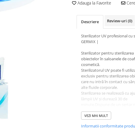
Adauga la Favorite
Cere 
Review-uri
(0)
Descriere
Sterilizator UV profesional cu 
GERMIX |
Sterilizator pentru sterilizarea
obiectelor în saloanele de coaf
cosmetică.
Sterilizatorul UV poate fi utiliz
exclusiv pentru sterilizarea ob
care nu intră în contact cu sân
alte fluide corporale.
Sterilizarea se realizează cu aj
lămpii UV și durează 30 de
minute.Dispune de un sertar m
este recomandat pentru saloa
coafură și cosmetică.
VEZI MAI MULT
Informatii conformitate prod
Potrivit pentru: