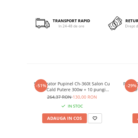
TRANSPORT RAPID
RETU
In 24-48 de ore
Drept d
Sterilizator Pupinel Ch-360t Salon Cu
Pungi S
-51%
-29%
Aer Cald Putere 300w + 10 pungi
Har
sterilizare
264,37 RON
130,00 RON
IN STOC
ADAUGA IN COS