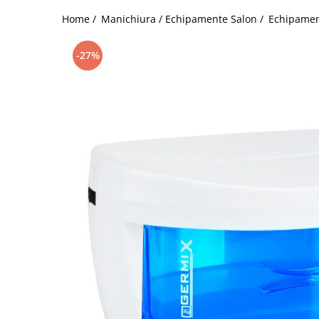
Vapozoane
Home /
Manichiura / Echipamente Salon /
Echipamen
Geanta cosmetica
Incalzitoare si decantoare ceara
-27%
Masa manichiura
Pila unghii
Suporti mana