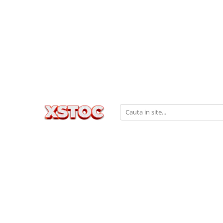
Aparate & Accesorii ingrijire personala
Echipament studio
Iluminat & Electrice
Jucarii
Manichiura / Echipamente Salon
Masini de tuns
Lampa Semiluna
Aplice
Camion
Aparate de Unghii
Pelerină de tuns
Ring Light
Lustre
Figurine
Aspiratoare unghii
Freze electrice
Soft Box
Lustre Led
Jucari copii
Lampi led uv
Veioze si Lampi
Jucarie de plus
Lampi masa manichiura
Jucarii interactive
Bol manichiura
Kendama
Echipamente salon
Masinute
Lampi cu lupa
Pistoale
Pedichiura
Set de constructie
Reclama frizarie / Barber Pole
Scaune saloane
Tanc
Sterilizatoare
Ucenici