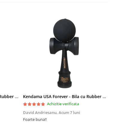
Kendama USA Forever - Bila cu Rubber Grip (All Black Edition)
Kendama USA Forever - Bila cu Rubber Grip (All Black Edition)
Achizitie verificata
David Andriesanu,
Acum 7 luni
Florin,
Acum 
Foarte buna!!
Super bun,tr
decât scrie ai