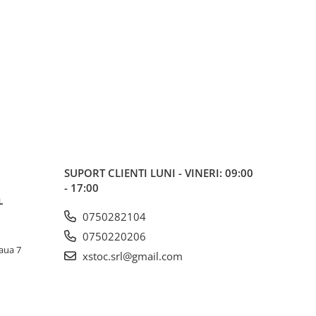
SUPORT CLIENTI
LUNI - VINERI: 09:00
- 17:00
L
0750282104
0750220206
laua 7
xstoc.srl@gmail.com